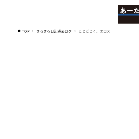
TOP
さるさる日記過去ログ
ことごとく…エロス