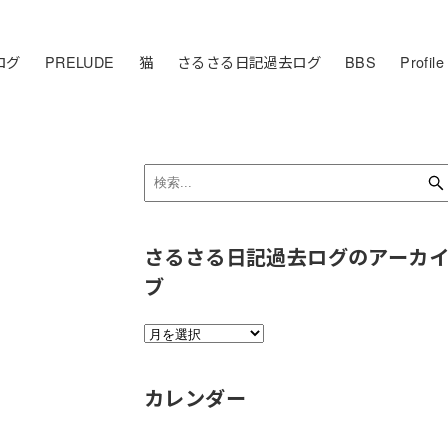
ログ
PRELUDE
猫
さるさる日記過去ログ
BBS
Profile
さるさる日記過去ログのアーカ
ブ
さ
る
さ
カレンダー
る
日
記