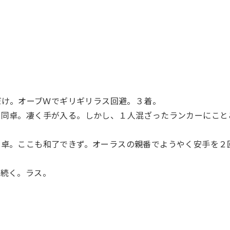
だけ。オーブＷでギリギリラス回避。３着。
と同卓。凄く手が入る。しかし、１人混ざったランカーにこと
同卓。ここも和了できず。オーラスの親番でようやく安手を２
が続く。ラス。