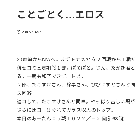
ことごとく…エロス
2007-10-27
20時前からNWへ。まずトナメA1を２回戦から１戦
併せコミュ定期戦１部。ぽるぽと。さん、たかき君
る。一度も和了できず、トビ。
２部、たこすけさん、幹事さん、ぴぴにすとさんと
ス回避。
連コして、たこすけさんと同卓。やっぱり苦しい場
さらに連コ。はぐれてガラス収入のトップ。
本日のあーたん：５戦１０２２／－２個(計68個)