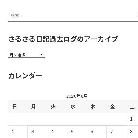
さるさる日記過去ログのアーカイブ
さ
る
さ
カレンダー
る
日
記
2026年8月
過
去
日
月
火
水
木
金
土
ロ
1
グ
の
2
3
4
5
6
7
8
ア