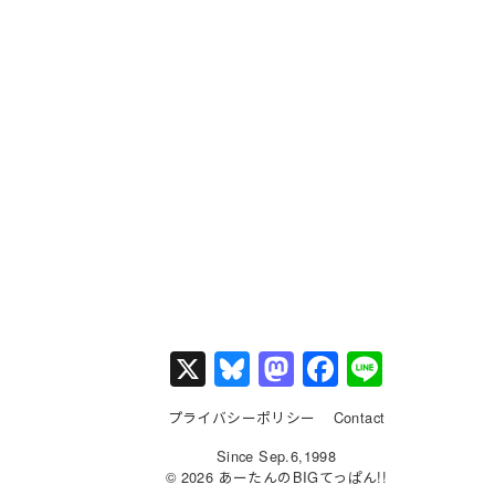
X
Bl
M
F
Li
u
a
a
n
プライバシーポリシー
Contact
e
st
c
e
Since Sep.6,1998
s
o
e
© 2026 あーたんのBIGてっぱん!!