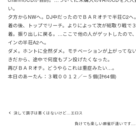
い。
夕方からNWへ。DJ中だったのでＢＡＲオチで半荘C2へ
着の後、トップでリーチ。よりによって次が総取り戦で
着。振り出しに戻る。…ここで他の人がゲットしたので
インの半荘A2へ。
ダメ。ホントに全然ダメ。モチベーションが上がってな
きだから、途中で何度もブン投げたくなった。
再びＢＡＲオチ。どうやらこれは重症みたい…。
本日のあーたん：３戦００１２／－５個(計64個)
決して調子は悪くはないけど…エロス
負けても楽しい麻雀が遠いです…