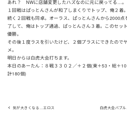
あれ？ NWに店舗変更したハズなのに元に戻ってる…。
１回戦はぱっとんさんが和了しまくりでトップ、俺２着
続く２回戦も同卓。オーラス、ぱっとんさんから2000点
了して、俺はトップ通過、ぱっとんさん３着。このセッ
優勝。
その後１度ラスを引いたけど、２個プラスにできたので
メ。
明日からは白虎大会打ちます。
本日のあーたん：８戦３３０２／＋２個(東＋53・総＋10
計180個)
気が大きくなる…エロス
白虎大会バブル