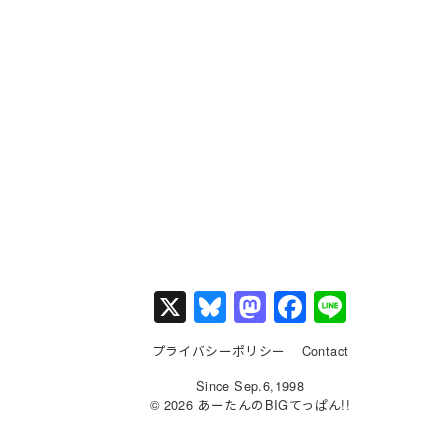
X
Bl
M
F
Li
u
a
a
n
プライバシーポリシー
Contact
e
st
c
e
Since Sep.6,1998
s
o
e
© 2026 あーたんのBIGてっぱん!!
k
d
b