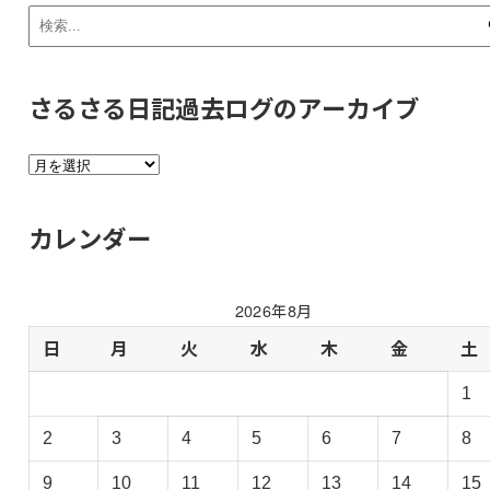
さるさる日記過去ログのアーカイブ
さ
る
さ
カレンダー
る
日
記
2026年8月
過
去
日
月
火
水
木
金
土
ロ
1
グ
の
2
3
4
5
6
7
8
ア
ー
9
10
11
12
13
14
15