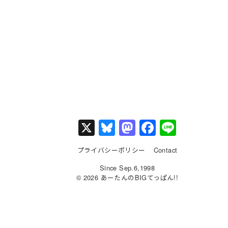
X
Bl
M
F
Li
u
a
a
n
プライバシーポリシー
Contact
e
st
c
e
Since Sep.6,1998
s
o
e
© 2026 あーたんのBIGてっぱん!!
k
d
b
y
o
o
n
o