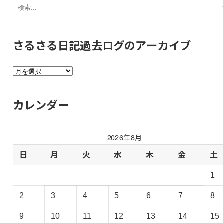
さるさる日記過去ログのアーカイブ
さ
る
さ
カレンダー
る
日
記
2026年8月
過
去
日
月
火
水
木
金
土
ロ
1
グ
の
2
3
4
5
6
7
8
ア
ー
9
10
11
12
13
14
15