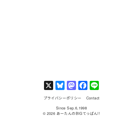
X
Bl
M
F
Li
u
a
a
n
プライバシーポリシー
Contact
e
st
c
e
Since Sep.6,1998
s
o
e
© 2026 あーたんのBIGてっぱん!!
k
d
b