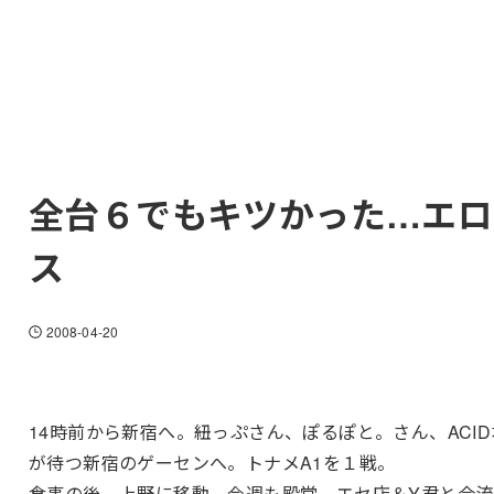
全台６でもキツかった…エロ
ス
2008-04-20
14時前から新宿へ。紐っぷさん、ぽるぽと。さん、ACID
が待つ新宿のゲーセンへ。トナメA1を１戦。
食事の後、上野に移動。今週も殿堂。エセ店＆Y君と合流