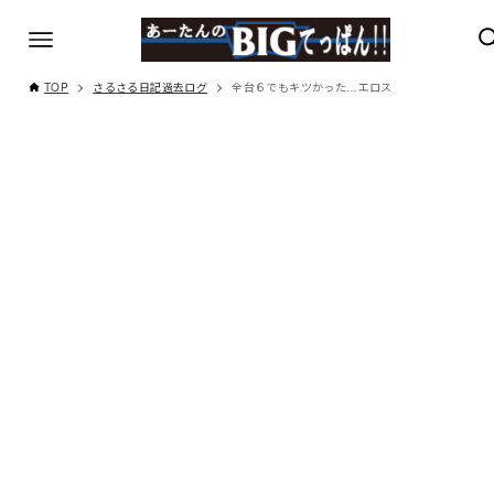
TOP
さるさる日記過去ログ
全台６でもキツかった…エロス