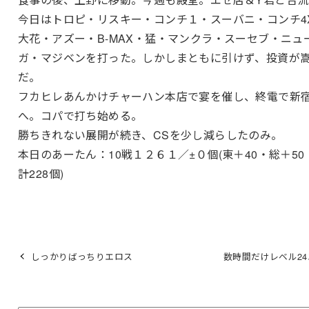
今日はトロピ・リスキー・コンチ１・スーバニ・コンチ4
大花・アズー・B-MAX・猛・マンクラ・スーセブ・ニュ
ガ・マジベンを打った。しかしまともに引けず、投資が
だ。
フカヒレあんかけチャーハン本店で宴を催し、終電で新
へ。コパで打ち始める。
勝ちきれない展開が続き、CSを少し減らしたのみ。
本日のあーたん：10戦１２６１／±０個(東＋40・総＋50
計228個)
しっかりばっちりエロス
数時間だけレベル2