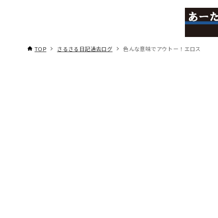
TOP
さるさる日記過去ログ
色んな意味でアウトー！エロス