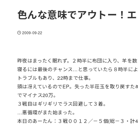
色んな意味でアウトー！エ
2009-09-22
昨夜はまったく眠れず。２時半に布団に入り、羊を数え
寝るには最後のチャンス…と思っていたら８時半によ
トラブルもあり、22時まで仕事。
頭は冴えているのでEP。失った半荘玉を取り戻すた
でマイナス20万。
３戦目はギリギリでラス回避して３着。
…悪循環がまた始まった。
本日のあーたん：３戦００１２／－５個(総－３・計45