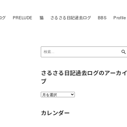
ログ
PRELUDE
猫
さるさる日記過去ログ
BBS
Profile
さるさる日記過去ログのアーカ
ブ
さ
る
さ
カレンダー
る
日
記