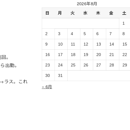
過
2026年8月
去
日
月
火
水
木
金
土
ロ
グ
1
の
ア
2
3
4
5
6
7
8
ー
9
10
11
12
13
14
15
カ
イ
16
17
18
19
20
21
22
巡回。
ブ
から出勤。
23
24
25
26
27
28
29
30
31
ビ→ラス。これ
« 6月