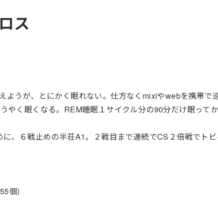
ロス
ようが、とにかく眠れない。仕方なくmixiやwebを携帯で
うやく眠くなる。REM睡眠１サイクル分の90分だけ眠って
めに、６戦止めの半荘A1。２戦目まで連続でCS２倍戦でト
5個)