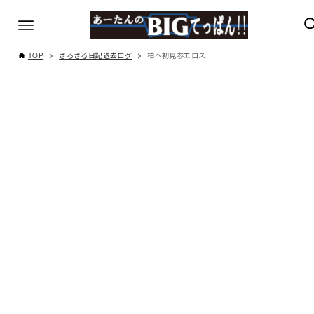
TOP
さるさる日記過去ログ
柏へ初見参エロス