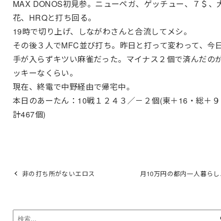
MAX DONOS初見参。ニューペガ、ゲッチュー、７＄、
花、HRQと打ち回る。
19時で切り上げ、しながわさんと合流してメシ。
その後３人でMFC並び打ち。昨日と打って変わって、今
手が入らずキツい麻雀だった。マイナス２個で済んだの
ッキーなくらい。
現在、終電で中野経由で帰宅中。
本日のあーたん：10戦１２４３／－２個(東＋16・総＋９
計467個)
非の打ち所がないエロス
月10万円の都内一人暮らし