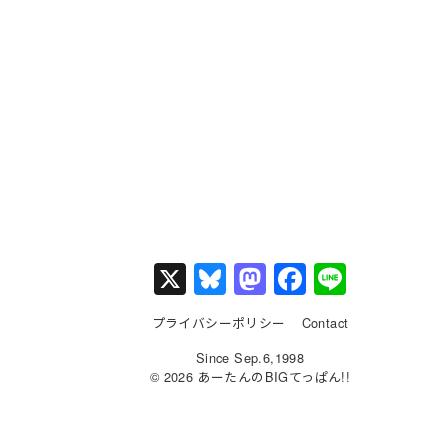
X
Bl
M
F
Li
u
a
a
n
プライバシーポリシー
Contact
e
st
c
e
Since Sep.6,1998
s
o
e
© 2026 あーたんのBIGてっぱん!!
k
d
b
y
o
o