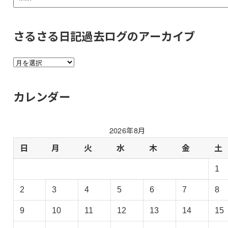
さるさる日記過去ログのアーカイブ
さ
る
さ
カレンダー
る
日
記
2026年8月
過
去
日
月
火
水
木
金
土
ロ
1
グ
の
2
3
4
5
6
7
8
ア
ー
9
10
11
12
13
14
15
カ