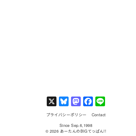
X
Bl
M
F
Li
u
a
a
n
プライバシーポリシー
Contact
e
st
c
e
Since Sep.6,1998
s
o
e
© 2026 あーたんのBIGてっぱん!!