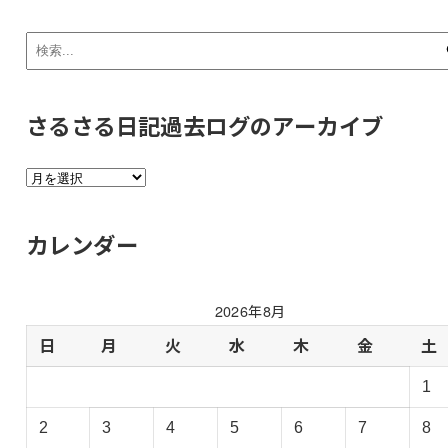
さるさる日記過去ログのアーカイブ
さ
る
さ
カレンダー
る
日
記
2026年8月
過
去
日
月
火
水
木
金
土
ロ
1
グ
の
2
3
4
5
6
7
8
ア