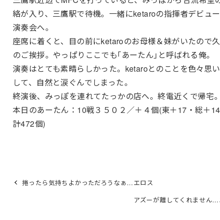
絡が入り、三鷹駅で待機。一緒にketaroの指揮者デビュ
演奏会へ。
座席に着くと、目の前にketaroのお母様＆妹がいたので
のご挨拶。やっぱりここでも｢あーたん｣と呼ばれる俺。
演奏はとても素晴らしかった。ketaroとのことを色々思
して、自然と涙ぐんでしまった。
終演後、みっぽを連れてたっかの店へ。終電近くで帰宅
本日のあーたん：10戦３５０２／＋４個(東＋17・総＋1
計472個)
捲ったら気持ちよかっただろうなぁ…エロス
アズーが離してくれません…