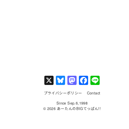
X
Bl
M
F
Li
u
a
a
n
プライバシーポリシー
Contact
e
st
c
e
Since Sep.6,1998
s
o
e
© 2026 あーたんのBIGてっぱん!!
k
d
b
y
o
o