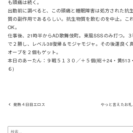
も頭痛は続く。
出勤前に調べると、この頭痛と睡眠障害は処方された抗
質の副作用であるらしい。抗生物質を飲むのを中止。こ
OK。
仕事後、21時半からAD歌舞伎町。東風SSSのみ打つ。３
で２勝し、レベル38復帰＆モジャモジャ。その後運良く
オーブを２個もゲット。
本日のあーたん：９戦５１３０／＋５個(総＋24・黄513
６)
発熱４日目エロス
やっと言えたお礼