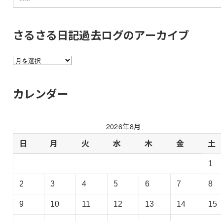
さるさる日記過去ログのアーカイブ
さ
る
さ
カレンダー
る
日
記
2026年8月
過
去
日
月
火
水
木
金
土
ロ
1
グ
の
2
3
4
5
6
7
8
ア
ー
9
10
11
12
13
14
15
カ