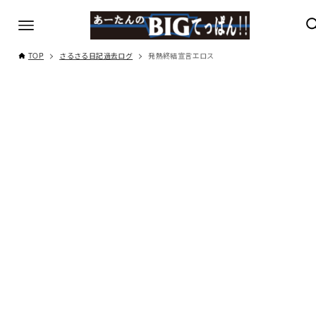
TOP
さるさる日記過去ログ
発熱終結宣言エロス