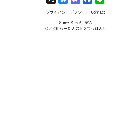
u
a
a
n
プライバシーポリシー
Contact
e
st
c
e
Since Sep.6,1998
s
o
e
© 2026 あーたんのBIGてっぱん!!
k
d
b
y
o
o
n
o
k