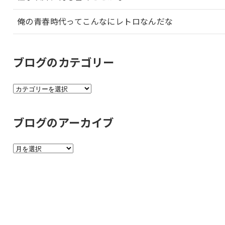
俺の青春時代ってこんなにレトロなんだな
ブログのカテゴリー
ブ
ロ
グ
ブログのアーカイブ
の
カ
ブ
テ
ロ
ゴ
グ
リ
の
ー
ア
ー
カ