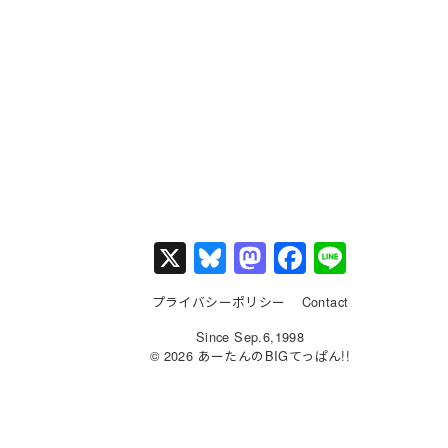
X
Bl
M
F
Li
u
a
a
n
プライバシーポリシー
Contact
e
st
c
e
Since Sep.6,1998
s
o
e
© 2026 あーたんのBIGてっぱん!!
k
d
b
y
o
o