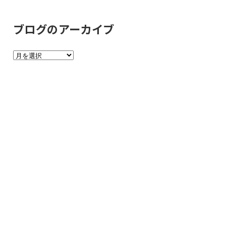
ロ
グ
ブログのアーカイブ
の
カ
ブ
テ
ロ
ゴ
グ
リ
の
ー
ア
ー
カ
イ
ブ